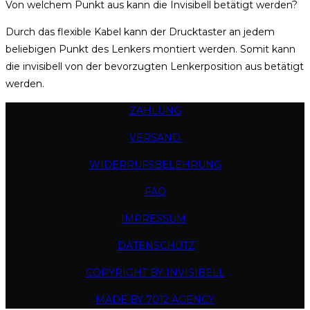
Von welchem Punkt aus kann die Invisibell betätigt werden?
Durch das flexible Kabel kann der Drucktaster an jedem
beliebigen Punkt des Lenkers montiert werden. Somit kann
die invisibell von der bevorzugten Lenkerposition aus betätigt
werden.
ZAHLUNG
VERSAND
WIDERRUFSBELEHRUNG
FAQ
IMPRESSUM
DATENSCHUTZ
COPYRIGHT BY INVISIBELL
MADE BY 7012 AGENCY